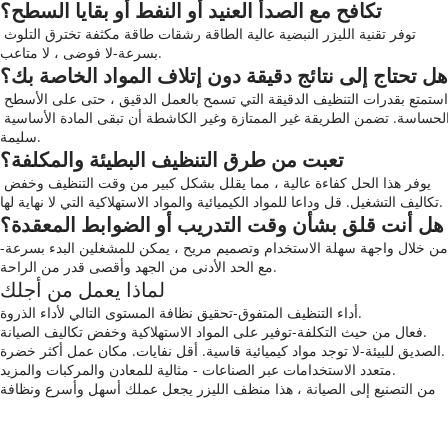
تكافح مع الصدأ العنيد أو النفط أو بقايا السطح؟
توفر تقنية الليزر النبضية عالية الطاقة رشقات طاقة مكثفة تخترق التلوث 
بسرعة-لا فوضى ، لا متاعب.
هل تحتاج إلى نتائج دقيقة دون إتلاف المواد الخاصة بك؟
استمتع بقدرات التنظيف الدقيقة التي تسمح بالعمل الدقيق ، حتى على الأسطح 
الحساسة. تضمن الطريقة غير الممتازة وغير الكاشطة أن تبقى المادة الأساسية 
سليمة.
تعبت من طرق التنظيف البطيئة والمكلفة؟
يوفر هذا الحل كفاءة عالية ، مما يقلل بشكل كبير من وقت التنظيف وخفض 
تكاليف التشغيل. قل وداعا للمواد الكيميائية والمواد الاستهلاكية التي لا نهاية لها.
هل أنت قلق بشأن وقت التدريب أو الضوابط المعقدة؟
من خلال واجهة سهلة الاستخدام وتصميم مريح ، يمكن للمشغلين البدء بسرعة-
مع الحد الأدنى من الجهد وأقصى قدر من الراحة.
لماذا يعمل من أجلك
أداء التنظيف المتفوق-تحقيق نظافة المستوى التالي لأداء الذروة.
فعال من حيث التكلفة-توفير على المواد الاستهلاكية وخفض تكاليف الصيانة.
الصديق للبيئة-لا توجد مواد كيميائية قاسية. أقل نفايات. مكان عمل أكثر خضرة.
متعدد الاستخدامات عبر الصناعات - مثالية للمعادن والمركبات والمزيد.
من التصنيع إلى الصيانة ، هذا منظف الليزر يجعل عملك أسهل وأسرع ونظافة