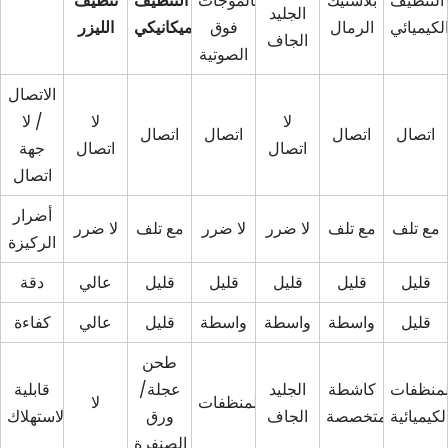
التنظيف
بلاستيك
بالموجات
التنظيف
تنظيف
الجليد
لكيميائي
الرمال
فوق
الميكانيكي
الليزر
الجاف
الصوتية
الاتصال
لا
لا
/ لا
اتصال
اتصال
اتصال
اتصال
اتصال
اتصال
جهة
اتصال
أضرار
مع تلف
مع تلف
لا ضرر
لا ضرر
مع تلف
لا ضرر
الركيزة
قليل
قليل
قليل
قليل
قليل
عالي
دقة
قليل
واسطة
واسطة
واسطة
قليل
عالي
كفاءة
طحن
لمنظفات
كاشطة
الجليد
عجلة/
قابلية
المنظفات
لا
لكيميائية
متخصصة
الجاف
ورق
الاستهلاك
الصنفرة