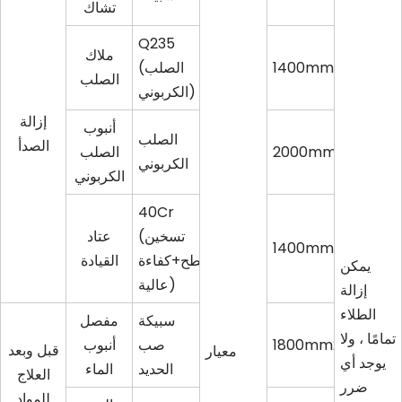
تشاك
Q235
ملاك
1400mm2/s
(الصلب
الصلب
الكربوني)
إزالة
أنبوب
الصلب
الصدأ
2000mm2/s
الصلب
الكربوني
الكربوني
40Cr
(تسخين
عتاد
1400mm2/s
السطح+كفاءة
القيادة
يمكن
عالية)
إزالة
الطلاء
سبيكة
مفصل
تمامًا ، ولا
1800mm2/s
صب
أنبوب
قبل وبعد
معيار
يوجد أي
الحديد
الماء
العلاج
ضرر
للمواد