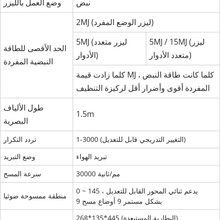
نبض
وضع العمل بالليزر
2MJ (ليزر الوضع المفرد)
5MJ / 15MJ (ليزر
5MJ (ليزر متعدد
الحد الأقصى للطاقة
متعدد الأدوار)
الأدوار)
النبضية المفردة
كلما زادت قيمة MJ ، كلما كانت طاقة النبض
المفردة أقوى وأضرار أقل لركيزة التنظيف
طول الألياف
1.5m
البصرية
1-3000 (التغيير التدريجي قابل للتعديل)
تردد التكرار
تبريد الهواء
وضع التبريد
30000 مم/ثانية
سرعة المسح
0 ~ 145 ، يدعم ثنائي المحور القابل للتعديل
منطقة ممسوحة ضوئيا
بشكل مستمر 9 أوضاع مسح 9
268*135*445 (البطارية المستبعدة)