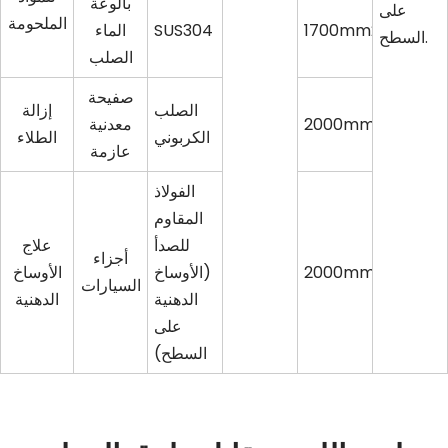
بالوعة
على
الملحومة
1700mm2/s
SUS304
الماء
السطح.
الصلب
صفيحة
الصلب
إزالة
2000mm2/s
معدنية
الكربوني
الطلاء
عازمة
الفولاذ
المقاوم
للصدأ
علاج
أجزاء
2000mm2/s
(الأوساخ
الأوساخ
السيارات
الدهنية
الدهنية
على
السطح)