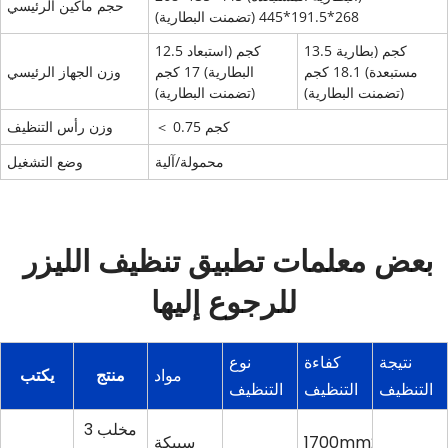
حجم ماكين الرئيسي
268*191.5*445 (تضمنت البطارية)
13.5 كجم (بطارية
12.5 كجم (استبعاد
مستبعدة) 18.1 كجم
البطارية) 17 كجم
وزن الجهاز الرئيسي
(تضمنت البطارية)
(تضمنت البطارية)
＜ 0.75 كجم
وزن رأس التنظيف
محمولة/آلية
وضع التشغيل
بعض معلمات تطبيق تنظيف الليزر 
للرجوع إليها
نتيجة
كفاءة
نوع
مواد
منتج
يكتب
التنظيف
التنظيف
التنظيف
3 مخلب
1700mm2/s
سبيكة