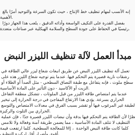
 إنه الأنسب لمهام تنظيف خط الإنتاج ، حيث تكون السرعة والتوحيد أمرًا بالغ 
الأهمية. 
 بفضل القدرة على التكيف الواسعة وأدائه الدقيق ، يلعب هذا الجهاز دورًا 
رئيسيًا في الحفاظ على جودة السطح والسلامة الهيكلية عبر صناعات متعددة. 
مبدأ العمل لآلة تنظيف الليزر النبض
تعمل آلة تنظيف الليزر النبض عن طريق انبعاث شعاع ليزر عالي الطاقة في 
رشقات نارية قصيرة يتم التحكم فيها. عندما يتم توجيه شعاع الليزر هذه على 
سطح ملوث ، فإنه يتفاعل مع طبقة التصاق السطحي - مثل الصدأ أو الطلاء أو 
الزيت أو الأكاسيد - دون التأثير على المادة الأساسية.
عندما يتم امتصاص طاقة الليزر من قبل الملوثات ، تتشكل منطقة التفاعل 
الحراري بسرعة. يؤدي هذا الارتفاع المفاجئ في درجة الحرارة إلى تبخير 
الطبقة غير المرغوب فيها أو تقشر بسبب الفرق في معدلات الامتصاص والتوسع 
الحراري بين التلوث والركيزة.
نظرًا لأن الطاقة يتم التحكم فيها بدقة وأن نبضات الليزر قصيرة جدًا ، فإن عملية 
التنظيف لا تتلف المادة الأساسية ، مما يضمن طريقة آمنة وفعالة ولا تلامس 
للمعالجة السطحية. كلما ارتفعت قيمة MJ ، كلما كانت طاقة النبض الواحدة 
أقوى وأضرار أقل لركيزة التنظيف.